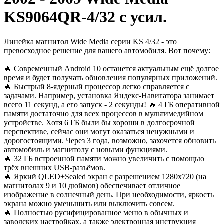
KS9064QR-4/32 с усил.
Линейка магнитол Wide Media серии KS 4/32 - это
превосходное решение для вашего автомобиля. Вот почему:
🔥 Современный Android 10 останется актуальным ещё долгое
время и будет получать обновления популярных приложений.
🔥 Быстрый 8-ядерный процессор легко справляется с
задачами. Например, установка Яндекс-Навигатора занимает
всего 11 секунд, а его запуск - 2 секунды! 🔥 4 ГБ оперативной
памяти достаточно для всех процессов в мультимедийном
устройстве. Хотя 6 ГБ были бы хороши в долгосрочной
перспективе, сейчас они могут оказаться ненужными и
дорогостоящими. Через 3 года, возможно, захочется обновить
автомобиль и магнитолу с новыми функциями.
🔥 32 ГБ встроенной памяти можно увеличить с помощью
трёх внешних USB-разъёмов.
🔥 Яркий QLED+Sealed экран с разрешением 1280x720 (на
магнитолах 9 и 10 дюймов) обеспечивает отличное
изображение в солнечный день. При необходимости, яркость
экрана можно уменьшить или выключить совсем.
🔥 Полностью русифицированное меню в обычных и
заводских настройках, а также электронная инструкция